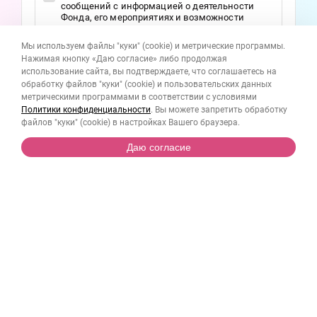
сообщений с информацией о деятельности
Фонда, его мероприятиях и возможности
участия в них
Мы используем файлы "куки" (cookie) и метрические программы.
Принимаю условия
договора пожертвования
Нажимая кнопку «Даю согласие» либо продолжая
Даю
согласие
на обработĸу персональных
использование сайта, вы подтверждаете, что соглашаетесь на
данных в соответствии с
Политиĸой
обработку файлов "куки" (cookie) и пользовательских данных
конфиденциальности
метрическими программами в соответствии с условиями
Политики конфиденциальности
. Вы можете запретить обработку
файлов "куки" (cookie) в настройках Вашего браузера.
Даю согласие
Помочь