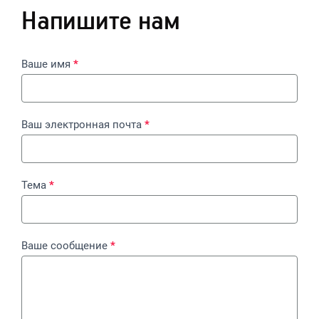
Напишите нам
К
Ваше имя
*
о
н
т
Ваш электронная почта
*
а
к
т
ы
Тема
*
Ваше сообщение
*