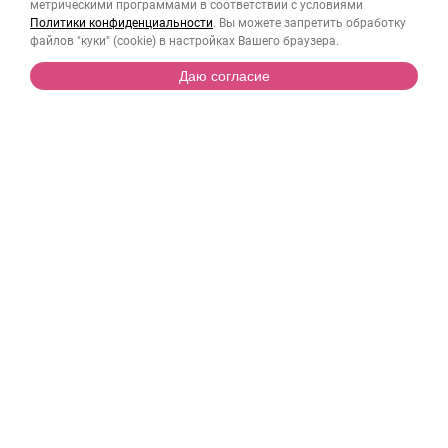
метрическими программами в соответствии с условиями
Фонда, его мероприятиях и возможности
Политики конфиденциальности
. Вы можете запретить обработку
участия в них
файлов "куки" (cookie) в настройках Вашего браузера.
Принимаю условия
договора пожертвования
Даю согласие
Даю
согласие
на обработĸу персональных
данных в соответствии с
Политиĸой
конфиденциальности
Помочь