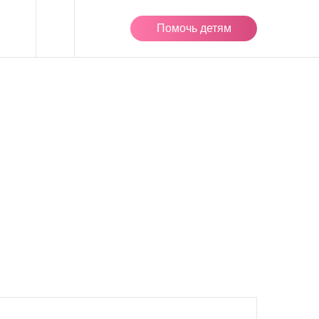
Помочь детям
ОВОСТИ
ости фонда
ории и статьи
нсы
 о нас
АТЕРИАЛЫ
 родителей
 специалистов
темам