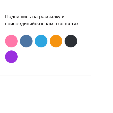
АК ПОМОЧЬ
Оставайся на связи!
лать пожертвование
Подпишись на рассылку и
ть другом фонда
присоединяйся к нам в соцсетях
огать регулярно