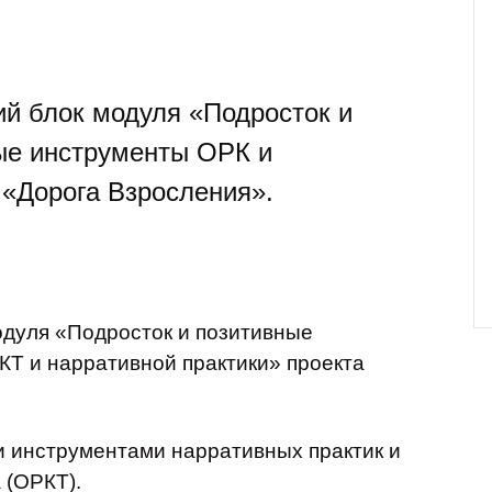
га Взросления».
К
Проекты фонда
Сде
Ста
Пом
й блок модуля «Подросток и
ые инструменты ОРК и
 «Дорога Взросления».
одуля «Подросток и позитивные
Т и нарративной практики» проекта
 инструментами нарративных практик и
 (ОРКТ).