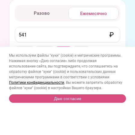
Разово
Ежемесячно
1500
₽
1000
₽
541
₽
343
₽
Мы используем файлы "куки" (cookie) и метрические программы.
Нажимая кнопку «Даю согласие» либо продолжая
541
₽
занятие с логопедом для ребенка
использование сайта, вы подтверждаете, что соглашаетесь на
обработку файлов "куки" (cookie) и пользовательских данных
метрическими программами в соответствии с условиями
Имя и фамилия
Политики конфиденциальности
. Вы можете запретить обработку
файлов "куки" (cookie) в настройках Вашего браузера.
Даю согласие
Эл. почта
Даю согласие на получение электронных