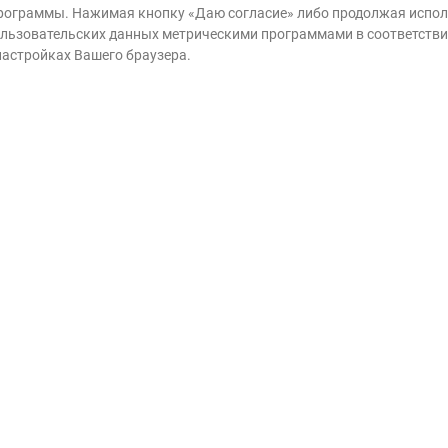
 программы. Нажимая кнопку «Даю согласие» либо продолжая исполь
ание
 пользовательских данных метрическими программами в соответств
 настройках Вашего браузера.
Имя и фа
сиротам
семьях
Эл. почта
мы сможем
чтобы у детей
Даю 
инфо
возм
Прин
Даю
соот