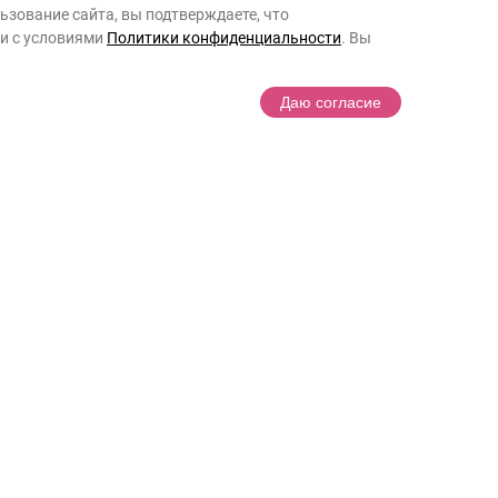
541
₽
занятие с логопедом для ребенка
зование сайта, вы подтверждаете, что
ии с условиями
Политики конфиденциальности
. Вы
милия
Даю согласие
согласие на получение электронных сообщений с
рмацией о деятельности Фонда, его мероприятиях и
ожности участия в них
имаю условия
договора пожертвования
согласие
на обработĸу персональных данных в
ветствии с
Политиĸой конфиденциальности
Помочь