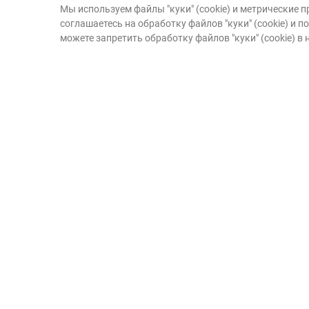
Мы используем файлы "куки" (cookie) и метрические
Ваше пожертвов
соглашаетесь на обработку файлов "куки" (cookie) и
можете запретить обработку файлов "куки" (cookie) в
помогает детям-
воспитываться в 
Благодаря Вашей поддержке 
продолжать работать над тем, 
были родители.