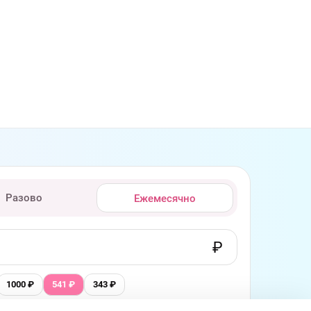
Разово
Ежемесячно
1000
₽
541
₽
343
₽