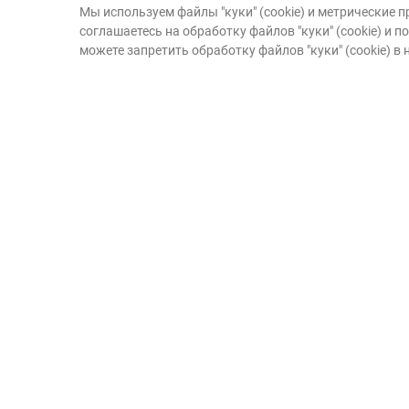
Мы используем файлы "куки" (cookie) и метрические
Ваше пожертвов
соглашаетесь на обработку файлов "куки" (cookie) и
можете запретить обработку файлов "куки" (cookie) в
помогает детям-
воспитываться в 
Благодаря Вашей поддержке 
продолжать работать над тем, 
были родители.