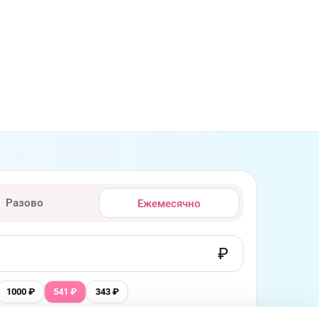
Разово
Ежемесячно
1000
₽
541
₽
343
₽