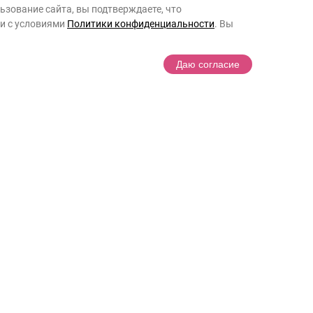
541
₽
занятие с логопедом для ребенка
зование сайта, вы подтверждаете, что
ии с условиями
Политики конфиденциальности
. Вы
милия
Даю согласие
согласие на получение электронных сообщений с
рмацией о деятельности Фонда, его мероприятиях и
ожности участия в них
имаю условия
договора пожертвования
согласие
на обработĸу персональных данных в
ветствии с
Политиĸой конфиденциальности
Помочь