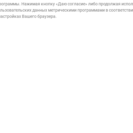
 программы. Нажимая кнопку «Даю согласие» либо продолжая исполь
ание
 пользовательских данных метрическими программами в соответств
 настройках Вашего браузера.
Имя и фа
сиротам
семьях
Эл. почта
мы сможем
чтобы у детей
Даю 
инфо
возм
Прин
Даю
соот